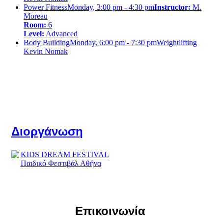
Power Fitness
Monday, 3:00 pm - 4:30 pm
Instructor:
M.
Moreau
Room:
6
Level:
Advanced
Body Building
Monday, 6:00 pm - 7:30 pm
Weightlifting
Kevin Nomak
Διοργάνωση
Επικοινωνία