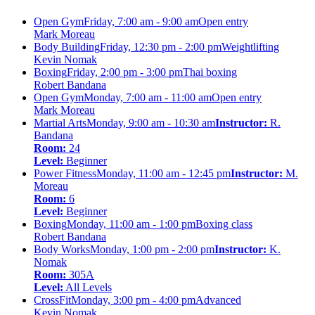
Open Gym
Friday, 7:00 am - 9:00 am
Open entry
Mark Moreau
Body Building
Friday, 12:30 pm - 2:00 pm
Weightlifting
Kevin Nomak
Boxing
Friday, 2:00 pm - 3:00 pm
Thai boxing
Robert Bandana
Open Gym
Monday, 7:00 am - 11:00 am
Open entry
Mark Moreau
Martial Arts
Monday, 9:00 am - 10:30 am
Instructor:
R.
Bandana
Room:
24
Level:
Beginner
Power Fitness
Monday, 11:00 am - 12:45 pm
Instructor:
M.
Moreau
Room:
6
Level:
Beginner
Boxing
Monday, 11:00 am - 1:00 pm
Boxing class
Robert Bandana
Body Works
Monday, 1:00 pm - 2:00 pm
Instructor:
K.
Nomak
Room:
305A
Level:
All Levels
CrossFit
Monday, 3:00 pm - 4:00 pm
Advanced
Kevin Nomak