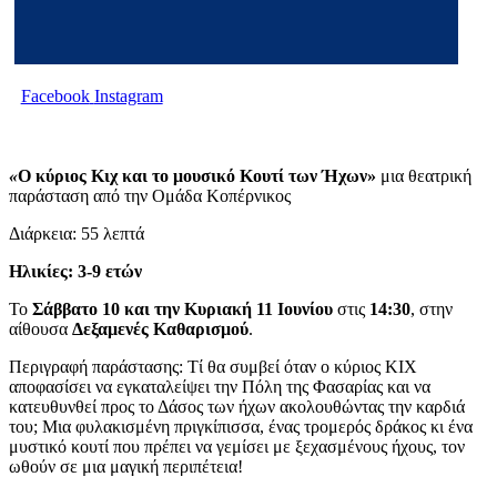
Facebook
Instagram
«
Ο κύριος Κιχ και το μουσικό Κουτί των Ήχων»
μια θεατρική
παράσταση από την Ομάδα Κοπέρνικος
Διάρκεια: 55 λεπτά
Ηλικίες: 3-9 ετών
Το
Σάββατο 10 και την Κυριακή 11 Ιουνίου
στις
14:30
, στην
αίθουσα
Δεξαμενές Καθαρισμού
.
Περιγραφή παράστασης: Τί θα συμβεί όταν ο κύριος ΚΙΧ
αποφασίσει να εγκαταλείψει την Πόλη της Φασαρίας και να
κατευθυνθεί προς το Δάσος των ήχων ακολουθώντας την καρδιά
του; Μια φυλακισμένη πριγκίπισσα, ένας τρομερός δράκος κι ένα
μυστικό κουτί που πρέπει να γεμίσει με ξεχασμένους ήχους, τον
ωθούν σε μια μαγική περιπέτεια!